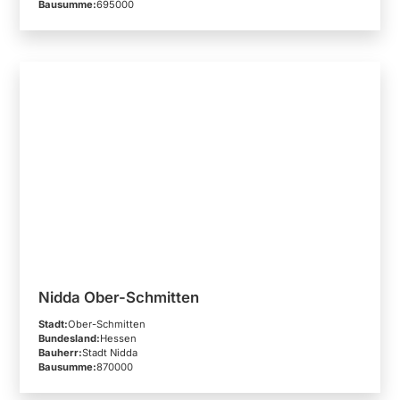
Bausumme:
695000
Nidda Ober-Schmitten
Stadt:
Ober-Schmitten
Bundesland:
Hessen
Bauherr:
Stadt Nidda
Bausumme:
870000