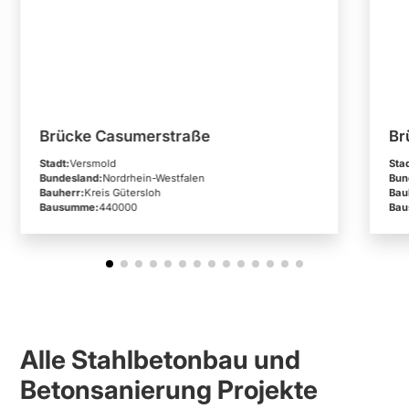
Brücke Casumerstraße
Br
Stadt:
Versmold
Sta
Bundesland:
Nordrhein-Westfalen
Bun
Bauherr:
Kreis Gütersloh
Bau
Bausumme:
440000
Ba
Alle Stahlbetonbau und
Betonsanierung Projekte