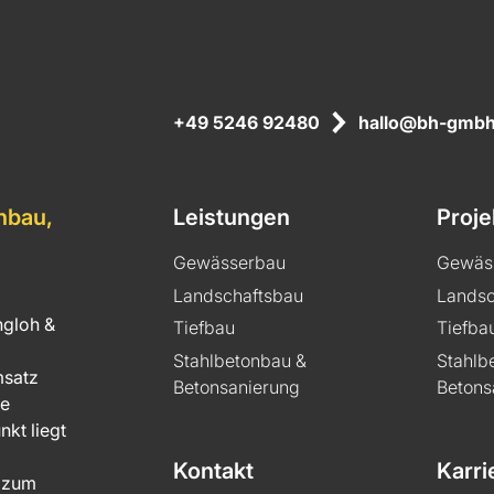
+49 5246 92480
hallo@bh-gmbh
nbau,
Leistungen
Proje
Gewässerbau
Gewäs
Landschaftsbau
Landsc
ngloh &
Tiefbau
Tiefba
Stahlbetonbau &
Stahlb
msatz
Betonsanierung
Betons
he
kt liegt
Kontakt
Karri
h zum