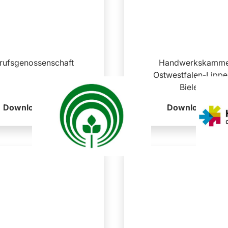
rufsgenossenschaft
Handwerkskamm
Ostwestfalen-Lippe
Bielefeld
Download
Download