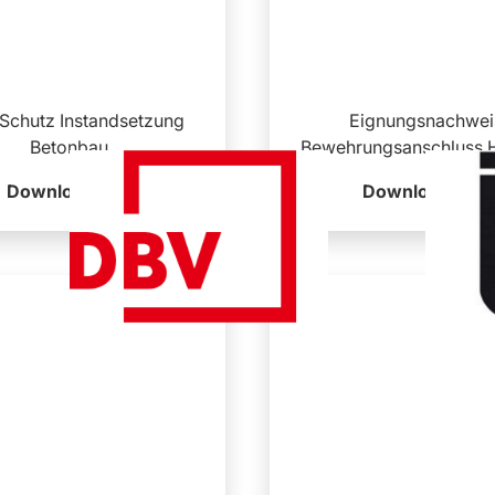
Schutz Instandsetzung
Eignungsnachwei
Betonbau
Bewehrungsanschluss Hi
Download
Download