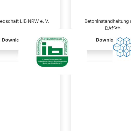
iedschaft LIB NRW e. V.
Betoninstandhaltung
DAfStb
Download
Download