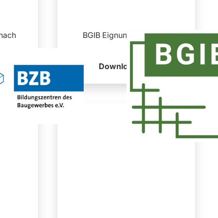
 nach
BGIB Eignungsnachweis
Download