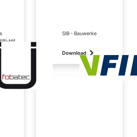
s
SIB - Bauwerke
lti-Hit
Download