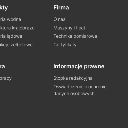
kty
Firma
eria wodna
O nas
ektura krajobrazu
Maszyny i float
eria lądowa
Technika pomiarowa
ukcje żelbetowe
Certyfikaty
ra
Informacje prawne
 pracy
Stopka redakcyjna
Oświadczenie o ochronie
danych osobowych