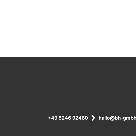
+49 5246 92480
hallo@bh-gmbh