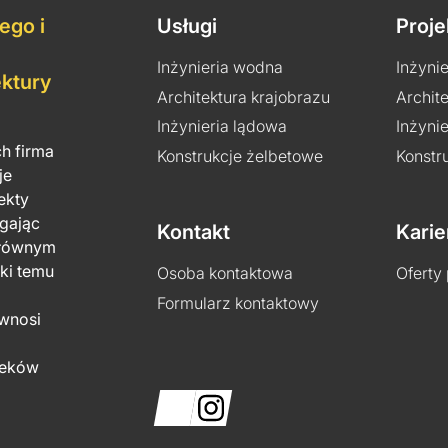
ego i
Usługi
Proje
Inżynieria wodna
Inżyni
ektury
Architektura krajobrazu
Archit
Inżynieria lądowa
Inżyni
h firma
Konstrukcje żelbetowe
Konstr
je
ekty
ągając
Kontakt
Karie
Głównym
ki temu
Osoba kontaktowa
Oferty
Formularz kontaktowy
 wnosi
ieków
y