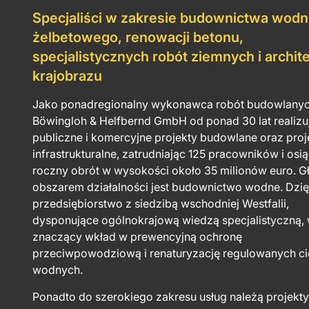
Specjaliści w zakresie budownictwa wodn
żelbetowego, renowacji betonu,
specjalistycznych robót ziemnych i archit
krajobrazu
Jako ponadregionalny wykonawca robót budowlanyc
Böwingloh & Helfbernd GmbH od ponad 30 lat realizu
publiczne i komercyjne projekty budowlane oraz proj
infrastrukturalne, zatrudniając 125 pracowników i osi
roczny obrót w wysokości około 35 milionów euro. 
obszarem działalności jest budownictwo wodne. Dzię
przedsiębiorstwo z siedzibą wschodniej Westfalii,
dysponujące ogólnokrajową wiedzą specjalistyczną,
znaczący wkład w prewencyjną ochronę
przeciwpowodziową i renaturyzację regulowanych c
wodnych.
Ponadto do szerokiego zakresu usług należą projekt