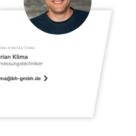
OBA KONTAKTOWA
rian Klima
messungstechniker
ima@bh-gmbh.de