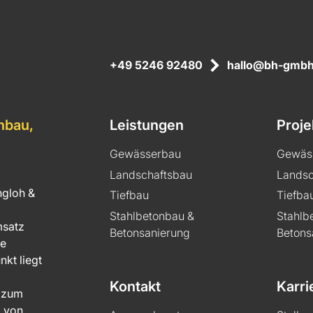
+49 5246 92480
hallo@bh-gmbh
nbau,
Leistungen
Proje
Gewässerbau
Gewäs
Landschaftsbau
Landsc
ngloh &
Tiefbau
Tiefba
Stahlbetonbau &
Stahlb
msatz
Betonsanierung
Betons
he
kt liegt
Kontakt
Karri
h zum
g von